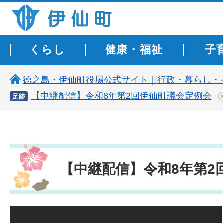
伊仙町 健康・長寿と子宝の町
くらし
健康・福祉
子
徳之島・伊仙町役場公式サイト｜行政・暮らし・
【中継配信】令和8年第2回伊仙町議会定例会
足跡
【中継配信】令和8年第2