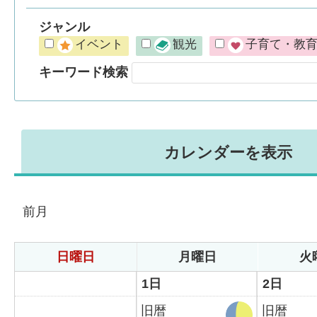
ジャンル
イベント
観光
子育て・教
キーワード検索
カレンダーを表示
前月
日曜日
月曜日
火
1日
2日
旧暦
旧暦