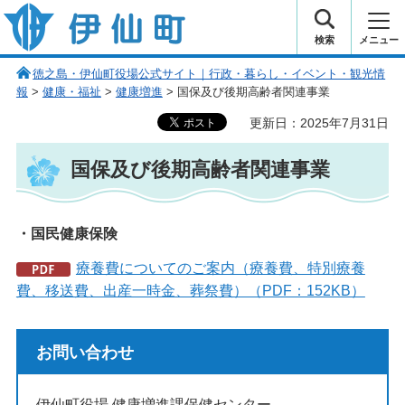
伊仙町 健康・長寿と子宝の町
検索
メニュー
徳之島・伊仙町役場公式サイト｜行政・暮らし・イベント・観光情
報
>
健康・福祉
>
健康増進
> 国保及び後期高齢者関連事業
更新日：2025年7月31日
国保及び後期高齢者関連事業
・国民健康保険
療養費についてのご案内（療養費、特別療養
費、移送費、出産一時金、葬祭費）（PDF：152KB）
お問い合わせ
伊仙町役場 健康増進課保健センター