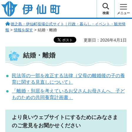
伊仙町 健康・長寿と子宝の町
検索
メニュー
徳之島・伊仙町役場公式サイト｜行政・暮らし・イベント・観光情
報
>
情報を探す
> 結婚・離婚
更新日：2026年4月1日
結婚・離婚
民法等の一部を改正する法律（父母の離婚後の子の養
育に関する見直しについて）
「離婚・別居を考えているお父さんお母さんへ、子ど
ものための共同養育計画書」
より良いウェブサイトにするためにみなさま
のご意見をお聞かせください