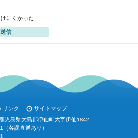
つけにくかった
リンク
サイトマップ
93 鹿児島県大島郡伊仙町大字伊仙1842
11（
各課直通あり
）
01