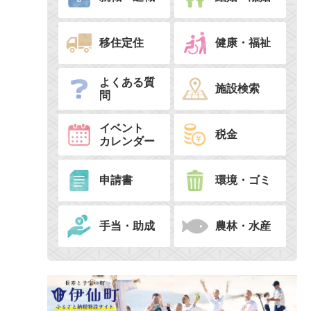
移住定住
健康・福祉
よくある質
施設検索
問
イベント
税金
カレンダー
申請書
環境・ゴミ
手当・助成
農林・水産