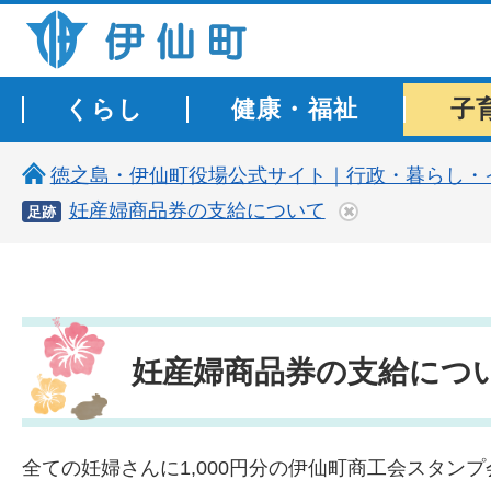
伊仙町 健康・長寿と子宝の町
くらし
健康・福祉
子
徳之島・伊仙町役場公式サイト｜行政・暮らし・
妊産婦商品券の支給について
足跡
妊産婦商品券の支給につ
全ての妊婦さんに1,000円分の伊仙町商工会スタン