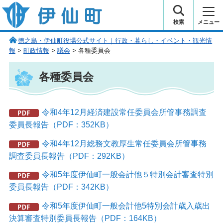
伊仙町 健康・長寿と子宝の町
検索
メニュー
徳之島・伊仙町役場公式サイト｜行政・暮らし・イベント・観光情
報
>
町政情報
>
議会
> 各種委員会
各種委員会
令和4年12月経済建設常任委員会所管事務調査
委員長報告（PDF：352KB）
令和4年12月総務文教厚生常任委員会所管事務
調査委員長報告（PDF：292KB）
令和5年度伊仙町一般会計他５特別会計審査特別
委員長報告（PDF：342KB）
令和5年度伊仙町一般会計他5特別会計歳入歳出
決算審査特別委員長報告（PDF：164KB）