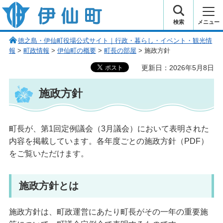
伊仙町 健康・長寿と子宝の町
検索
メニュー
徳之島・伊仙町役場公式サイト｜行政・暮らし・イベント・観光情
報
>
町政情報
>
伊仙町の概要
>
町長の部屋
> 施政方針
更新日：2026年5月8日
施政方針
町長が、第1回定例議会（3月議会）において表明された
内容を掲載しています。各年度ごとの施政方針（PDF）
をご覧いただけます。
施政方針とは
施政方針は、町政運営にあたり町長がその一年の重要施