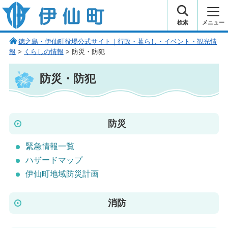
伊仙町 健康・長寿と子宝の町
検索
メニュー
徳之島・伊仙町役場公式サイト｜行政・暮らし・イベント・観光情
報
>
くらしの情報
> 防災・防犯
防災・防犯
防災
緊急情報一覧
ハザードマップ
伊仙町地域防災計画
消防