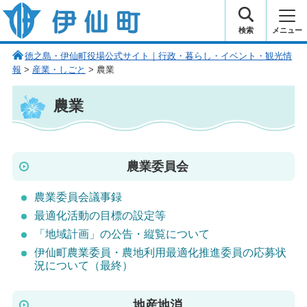
伊仙町 健康・長寿と子宝の町
検索
メニュー
徳之島・伊仙町役場公式サイト｜行政・暮らし・イベント・観光情
報
>
産業・しごと
> 農業
農業
農業委員会
農業委員会議事録
最適化活動の目標の設定等
「地域計画」の公告・縦覧について
伊仙町農業委員・農地利用最適化推進委員の応募状
況について（最終）
地産地消