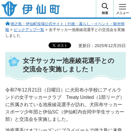
伊仙町 健康・長寿と子宝の町
検索
メニュー
徳之島・伊仙町役場公式サイト｜行政・暮らし・イベント・観光情
報
>
ピックアップ一覧
> 女子サッカー池座綾花選手との交流会を実施
しました
更新日：2025年12月25日
女子サッカー池座綾花選手との
交流会を実施しました！
令和7年12月21日（日曜日）に犬田布小学校にアイルラ
ンドの女子サッカークラブ Treaty United（1部リーグ）
に所属されている池座綾花選手が訪れ、犬田布サッカー
スポーツ少年団と伊仙SC（伊仙町内合同中学生サッカー
部）と交流会を実施しました。
池座選手はオフシーズンにプライベートで徳之島に来島