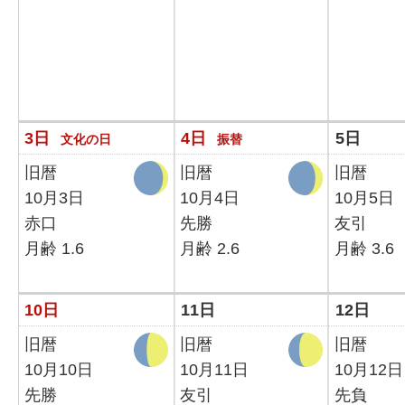
3日
4日
5日
文化の日
振替
旧暦
旧暦
旧暦
10月3日
10月4日
10月5日
赤口
先勝
友引
月齢 1.6
月齢 2.6
月齢 3.6
10日
11日
12日
旧暦
旧暦
旧暦
10月10日
10月11日
10月12日
先勝
友引
先負