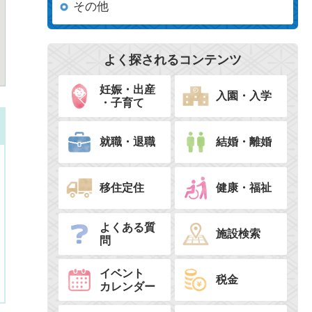
その他
よく探されるコンテンツ
妊娠・出産
入園・入学
・子育て
就職・退職
結婚・離婚
移住定住
健康・福祉
よくある質
施設検索
問
イベント
税金
カレンダー