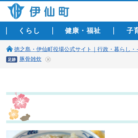
伊仙町 健康・長寿と子宝の町
くらし
健康・福祉
子
徳之島・伊仙町役場公式サイト｜行政・暮らし・
豚骨雑炊
足跡