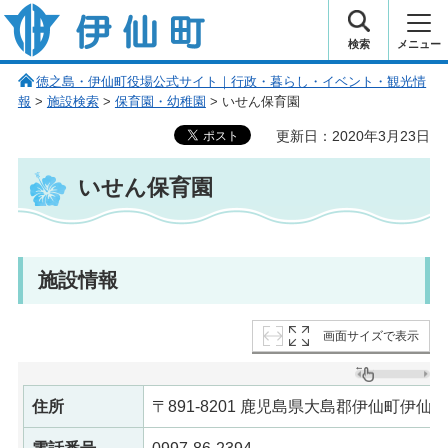
伊仙町 健康・長寿と子宝の町
検索
メニュー
徳之島・伊仙町役場公式サイト｜行政・暮らし・イベント・観光情
報
>
施設検索
>
保育園・幼稚園
> いせん保育園
更新日：2020年3月23日
いせん保育園
施設情報
画面サイズで表示
住所
〒891-8201 鹿児島県大島郡伊仙町伊仙232