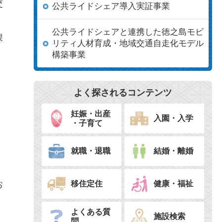
交
公共ライドシェア導入実証事業
公共ライドシェアと連携した徳之島モビ
課
リティ人材育成・地域交通自走化モデル
構築事業
よく探されるコンテンツ
妊娠・出産
入園・入学
・子育て
就職・退職
結婚・離婚
移住定住
健康・福祉
お
よくある質
施設検索
問