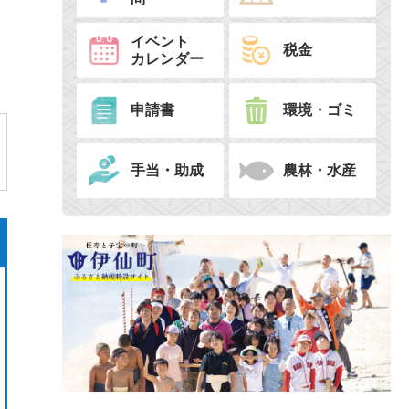
イベント
税金
カレンダー
申請書
環境・ゴミ
手当・助成
農林・水産