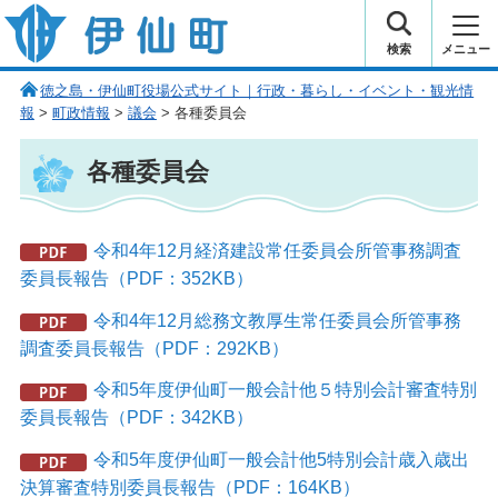
伊仙町 健康・長寿と子宝の町
検索
メニュー
徳之島・伊仙町役場公式サイト｜行政・暮らし・イベント・観光情
報
>
町政情報
>
議会
> 各種委員会
各種委員会
令和4年12月経済建設常任委員会所管事務調査
委員長報告（PDF：352KB）
令和4年12月総務文教厚生常任委員会所管事務
調査委員長報告（PDF：292KB）
令和5年度伊仙町一般会計他５特別会計審査特別
委員長報告（PDF：342KB）
令和5年度伊仙町一般会計他5特別会計歳入歳出
決算審査特別委員長報告（PDF：164KB）