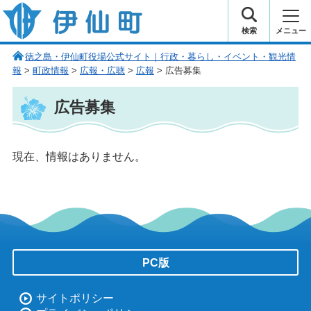
伊仙町 健康・長寿と子宝の町
検索
メニュー
徳之島・伊仙町役場公式サイト｜行政・暮らし・イベント・観光情
報
>
町政情報
>
広報・広聴
>
広報
> 広告募集
広告募集
現在、情報はありません。
PC版
サイトポリシー