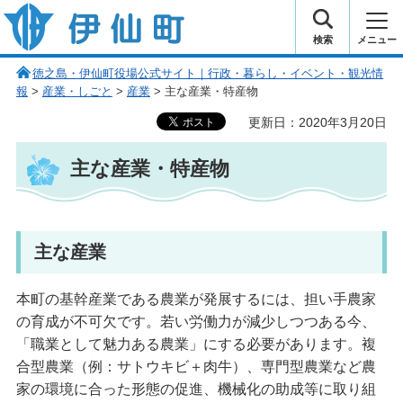
伊仙町 健康・長寿と子宝の町
検索
メニュー
徳之島・伊仙町役場公式サイト｜行政・暮らし・イベント・観光情
報
>
産業・しごと
>
産業
> 主な産業・特産物
更新日：2020年3月20日
主な産業・特産物
主な産業
本町の基幹産業である農業が発展するには、担い手農家
の育成が不可欠です。若い労働力が減少しつつある今、
「職業として魅力ある農業」にする必要があります。複
合型農業（例：サトウキビ＋肉牛）、専門型農業など農
家の環境に合った形態の促進、機械化の助成等に取り組