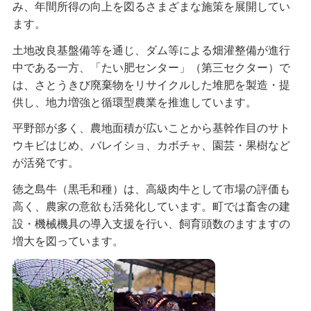
み、年間所得の向上を図るさまざまな施策を展開してい
ます。
土地改良基盤備等を通じ、ダム等による畑灌整備が進行
中である一方、「たい肥センター」（第三セクター）で
は、さとうきび廃棄物をリサイクルした堆肥を製造・提
供し、地力増強と循環型農業を推進しています。
平野部が多く、農地面積が広いことから基幹作目のサト
ウキビはじめ、バレイショ、カボチャ、園芸・果樹など
が活発です。
徳之島牛（黒毛和種）は、高級肉牛として市場の評価も
高く、農家の意欲も活発化しています。町では畜舎の建
設・機械機具の導入支援を行い、飼育頭数のますますの
増大を図っています。