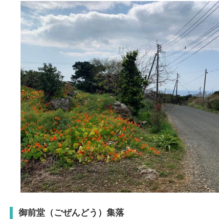
御前堂（ごぜんどう）集落