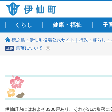
伊仙町 健康・長寿と子宝の町
くらし
健康・福祉
子
徳之島・伊仙町役場公式サイト｜行政・暮らし・
集落について
足跡
伊仙町内にはおよそ3300戸あり、それが31の集落