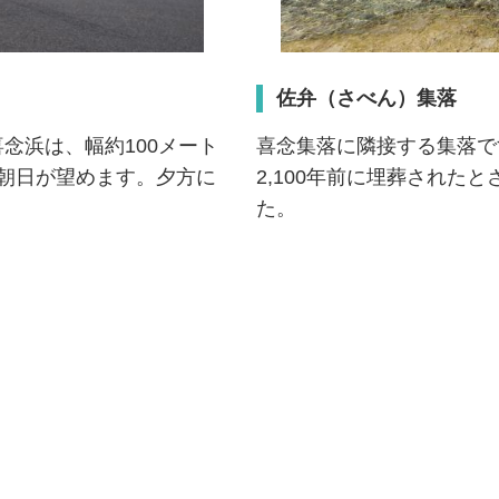
佐弁（さべん）集落
念浜は、幅約100メート
喜念集落に隣接する集落で
朝日が望めます。夕方に
2,100年前に埋葬され
た。