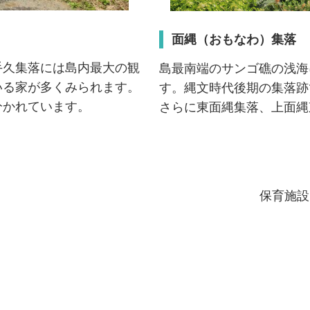
面縄（おもなわ）集落
手久集落には島内最大の観
島最南端のサンゴ礁の浅海
いる家が多くみられます。
す。縄文時代後期の集落跡
分かれています。
さらに東面縄集落、上面縄
保育施設