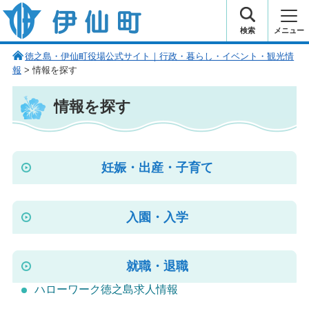
伊仙町 健康・長寿と子宝の町
検索
メニュー
徳之島・伊仙町役場公式サイト｜行政・暮らし・イベント・観光情
報
> 情報を探す
情報を探す
妊娠・出産・子育て
入園・入学
就職・退職
ハローワーク徳之島求人情報