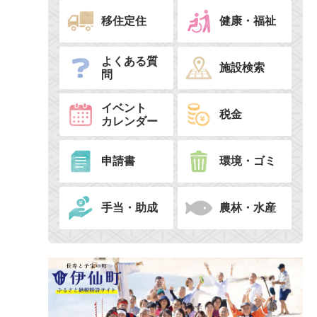
移住定住
健康・福祉
よくある質
施設検索
問
イベント
税金
カレンダー
申請書
環境・ゴミ
手当・助成
農林・水産