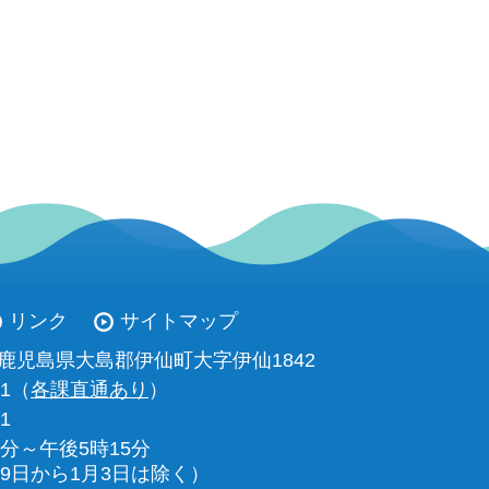
リンク
サイトマップ
93 鹿児島県大島郡伊仙町大字伊仙1842
11（
各課直通あり
）
01
0分～午後5時15分
29日から1月3日は除く）