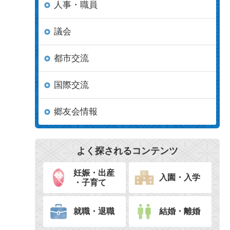
人事・職員
議会
都市交流
国際交流
郷友会情報
よく探されるコンテンツ
妊娠・出産
入園・入学
・子育て
就職・退職
結婚・離婚