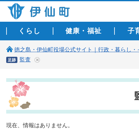
伊仙町 健康・長寿と子宝の町
くらし
健康・福祉
子
徳之島・伊仙町役場公式サイト｜行政・暮らし・
監査
足跡
現在、情報はありません。