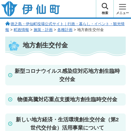
伊仙町 健康・長寿と子宝の町
検索
メニュー
徳之島・伊仙町役場公式サイト｜行政・暮らし・イベント・観光情
報
>
町政情報
>
施策・計画
>
各種計画
> 地方創生交付金
地方創生交付金
新型コロナウイルス感染症対応地方創生臨時
交付金
物価高騰対応重点支援地方創生臨時交付金
新しい地方経済・生活環境創生交付金（第2
世代交付金）活用事業について