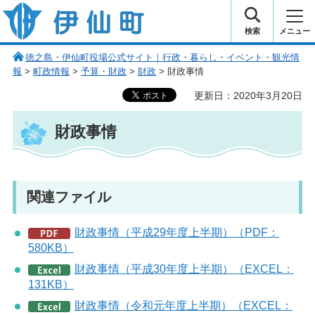
伊仙町 健康・長寿と子宝の町
検索
メニュー
徳之島・伊仙町役場公式サイト｜行政・暮らし・イベント・観光情
報
>
町政情報
>
予算・財政
>
財政
> 財政事情
更新日：2020年3月20日
財政事情
関連ファイル
財政事情（平成29年度上半期）（PDF：
580KB）
財政事情（平成30年度上半期）（EXCEL：
131KB）
財政事情（令和元年度上半期）（EXCEL：