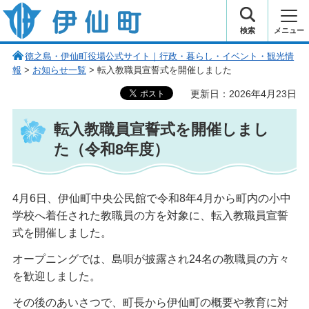
伊仙町 健康・長寿と子宝の町
検索
メニュー
徳之島・伊仙町役場公式サイト｜行政・暮らし・イベント・観光情
報
>
お知らせ一覧
> 転入教職員宣誓式を開催しました
更新日：2026年4月23日
転入教職員宣誓式を開催しまし
た（令和8年度）
4月6日、伊仙町中央公民館で令和8年4月から町内の小中
学校へ着任された教職員の方を対象に、転入教職員宣誓
式を開催しました。
オープニングでは、島唄が披露され24名の教職員の方々
を歓迎しました。
その後のあいさつで、町長から伊仙町の概要や教育に対