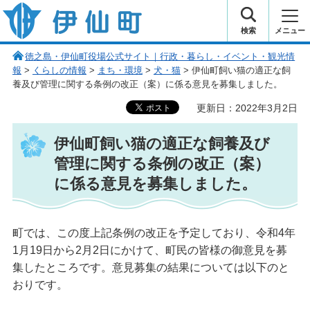
伊仙町 健康・長寿と子宝の町
検索
メニュー
徳之島・伊仙町役場公式サイト｜行政・暮らし・イベント・観光情
報
>
くらしの情報
>
まち・環境
>
犬・猫
> 伊仙町飼い猫の適正な飼
養及び管理に関する条例の改正（案）に係る意見を募集しました。
更新日：2022年3月2日
伊仙町飼い猫の適正な飼養及び
管理に関する条例の改正（案）
に係る意見を募集しました。
町では、この度上記条例の改正を予定しており、令和4年
1月19日から2月2日にかけて、町民の皆様の御意見を募
集したところです。意見募集の結果については以下のと
おりです。