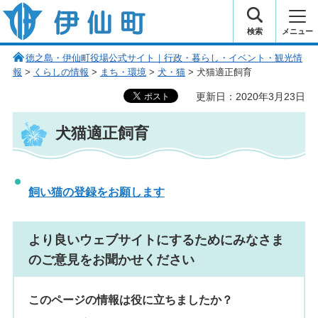
伊仙町 健康・長寿と子宝の町
検索
メニュー
徳之島・伊仙町役場公式サイト｜行政・暮らし・イベント・観光情
報
>
くらしの情報
>
まち・環境
>
犬・猫
> 犬猫適正飼育
更新日：2020年3月23日
犬猫適正飼育
飼い猫の登録をお願します
より良いウェブサイトにするためにみなさま
のご意見をお聞かせください
このページの情報は役に立ちましたか？