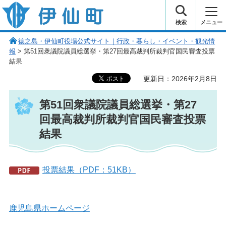
伊仙町 健康・長寿と子宝の町
検索
メニュー
徳之島・伊仙町役場公式サイト｜行政・暮らし・イベント・観光情
報
> 第51回衆議院議員総選挙・第27回最高裁判所裁判官国民審査投票
結果
更新日：2026年2月8日
第51回衆議院議員総選挙・第27
回最高裁判所裁判官国民審査投票
結果
投票結果（PDF：51KB）
鹿児島県ホームページ