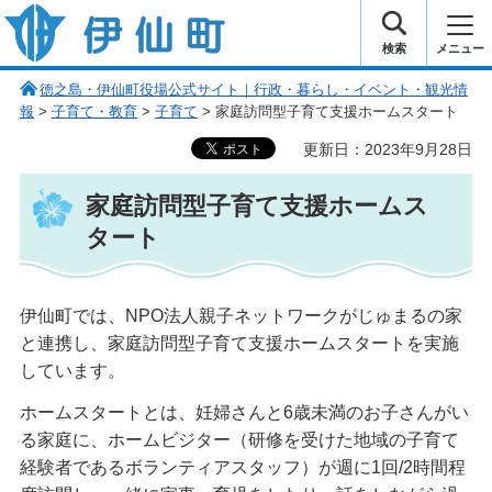
伊仙町 健康・長寿と子宝の町
検索
メニュー
徳之島・伊仙町役場公式サイト｜行政・暮らし・イベント・観光情
報
>
子育て・教育
>
子育て
> 家庭訪問型子育て支援ホームスタート
更新日：2023年9月28日
家庭訪問型子育て支援ホームス
タート
伊仙町では、NPO法人親子ネットワークがじゅまるの家
と連携し、家庭訪問型子育て支援ホームスタートを実施
しています。
ホームスタートとは、妊婦さんと6歳未満のお子さんがい
る家庭に、ホームビジター（研修を受けた地域の子育て
経験者であるボランティアスタッフ）が週に1回/2時間程