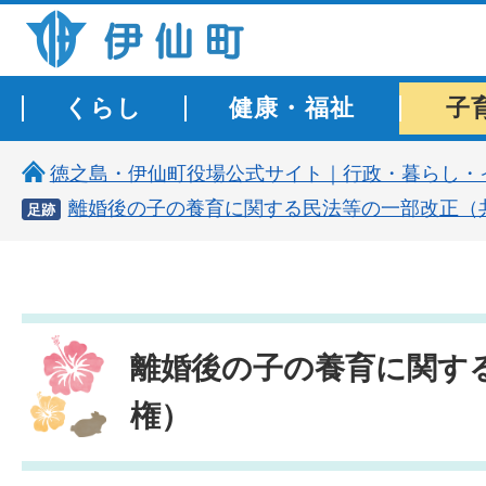
伊仙町 健康・長寿と子宝の町
くらし
健康・福祉
子
徳之島・伊仙町役場公式サイト｜行政・暮らし・
離婚後の子の養育に関する民法等の一部改正（
足跡
離婚後の子の養育に関す
権）