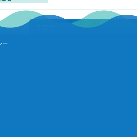
子育て
シー
保育所関係
学童申し込みについて
家庭訪問型子育て支援ホームス
タート
伊仙町島外受診旅費助成事業
児童手当制度改正のお知らせ