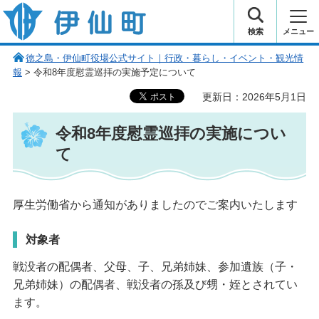
伊仙町 健康・長寿と子宝の町
検索
メニュー
徳之島・伊仙町役場公式サイト｜行政・暮らし・イベント・観光情
報
> 令和8年度慰霊巡拝の実施予定について
更新日：2026年5月1日
令和8年度慰霊巡拝の実施につい
て
厚生労働省から通知がありましたのでご案内いたします
対象者
戦没者の配偶者、父母、子、兄弟姉妹、参加遺族（子・
兄弟姉妹）の配偶者、戦没者の孫及び甥・姪とされてい
ます。