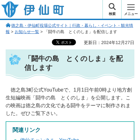
伊仙町 健康・長寿と子宝の町
検索
メニュー
徳之島・伊仙町役場公式サイト｜行政・暮らし・イベント・観光情
報
>
お知らせ一覧
> 「闘牛の島 とくのしま」を配信します
更新日：2024年12月27日
「闘牛の島
と
くのしま」を配
信します
徳
之島3町公式YouTubeで、1月1日午前0時より地方創
生短編映画「闘牛の島
と
くのしま」を公開します。こ
の映画は徳之島の文化である闘牛をテーマに制作されま
した。ぜひご覧下さい。
関連リンク