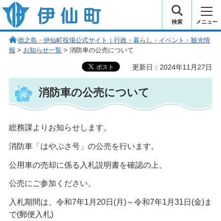
伊仙町 健康・長寿と子宝の町
検索
メニュー
徳之島・伊仙町役場公式サイト｜行政・暮らし・イベント・観光情
報
>
お知らせ一覧
> 消防車の公売について
更新日：2024年11月27日
消防車の公売について
総務課よりお知らせします。
消防車「はやぶさ号」の公売を行います。
公用車の売却に係る入札説明書を確認の上、
公売にご参加ください。
入札期間は、令和7年1月20日(月)～令和7年1月31日(金)ま
で(郵便入札)