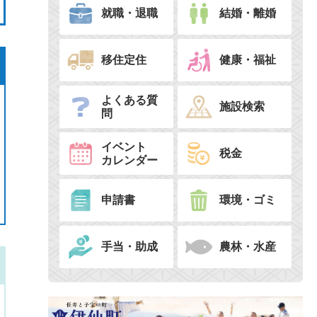
就職・退職
結婚・離婚
移住定住
健康・福祉
よくある質
施設検索
問
イベント
税金
カレンダー
申請書
環境・ゴミ
手当・助成
農林・水産