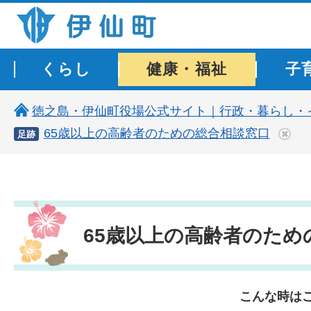
伊仙町 健康・長寿と子宝の町
くらし
健康・福祉
子
徳之島・伊仙町役場公式サイト｜行政・暮らし・
65歳以上の高齢者のための総合相談窓口
足跡
65歳以上の高齢者のため
こんな時は