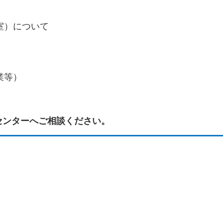
室）について
業等）
センターへご相談ください。