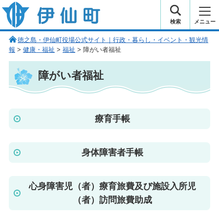
伊仙町 健康・長寿と子宝の町
検索
メニュー
徳之島・伊仙町役場公式サイト｜行政・暮らし・イベント・観光情
報
>
健康・福祉
>
福祉
> 障がい者福祉
障がい者福祉
療育手帳
身体障害者手帳
心身障害児（者）療育旅費及び施設入所児
（者）訪問旅費助成